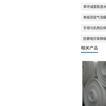
草坪减震垫透水
单层双层气泡膜
手用与机用拉伸
防静电珍珠棉板
相关产品