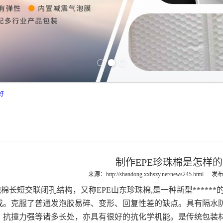
Previous slide
Next slide
好
制作EPE珍珠棉是怎样
来源：
http://shandong.xxhszy.net/news245.html
发布
泡棉长短交联闭孔结构，又称
EPE
山东珍珠棉
,
是一种新型****
成。克服了普通发泡胶易碎、变形、回复性差的缺点。具有隔水
**、抗撞力强等诸多长处，亦具有很好的抗化学机能。是传统包