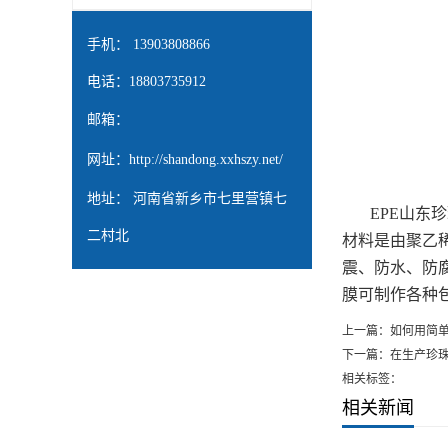
手机： 13903808866
电话：18803735912
邮箱：
网址：
http://shandong.xxhszy.net/
地址： 河南省新乡市七里营镇七
EPE
山东珍
二村北
材料是由聚乙
震、防水、防腐
膜可制作各种包
上一篇：
如何用简
下一篇：
在生产珍
相关标签：
相关新闻