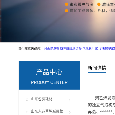
热门搜索关键词：
河南珍珠棉
拉伸缠绕膜价格
气泡膜厂家
珍珠棉哪家
新闻详情
产品中心
PRODU** CENTER
聚乙烯发
山东包装耗材
的独立气泡构
山东人造草坪减震垫
再造、****