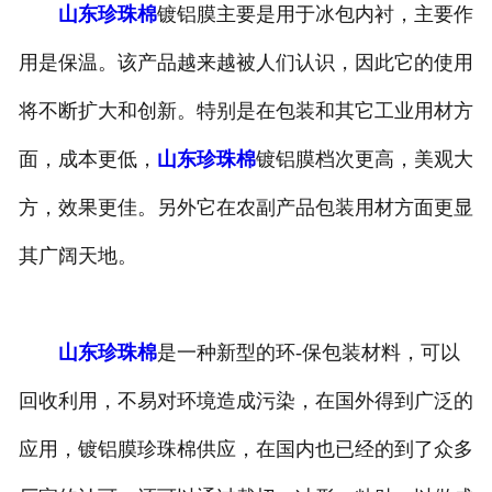
山东珍珠棉
镀铝膜主要是用于冰包内衬，主要作
-
山东打包带
用是保温。该产品越来越被人们认识，因此它的使用
-
山东一次性保温袋
将不断扩大和创新。特别是在包装和其它工业用材方
-
山东pe袋
面，成本更低，
山东珍珠棉
镀铝膜档次更高，美观大
方，效果更佳。另外它在农副产品包装用材方面更显
-
山东PP中空板
其广阔天地。
-
山东胶带
-
山东纸箱
山东珍珠棉
是一种新型的环-保包装材料，可以
-
山东彩箱
回收利用，不易对环境造成污染，在国外得到广泛的
-
山东气泡袋
应用，镀铝膜珍珠棉供应，在国内也已经的到了众多
-
山东水果网套