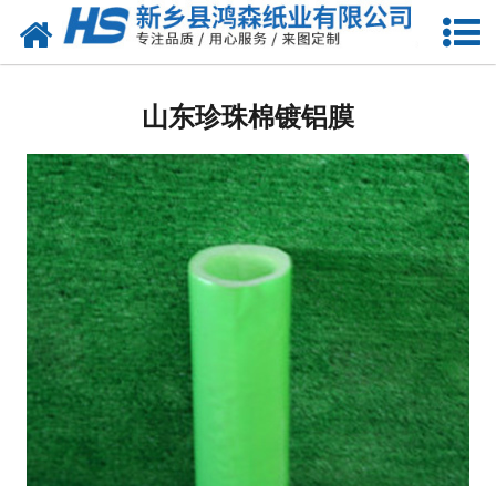
网站首页
山东包装耗材
山东珍珠棉镀铝膜
-
山东珍珠棉
-
山东气泡膜
-
山东缠绕膜
-
山东气柱卷
-
山东珍珠棉袋
-
山东气柱袋
-
山东珍珠棉型材